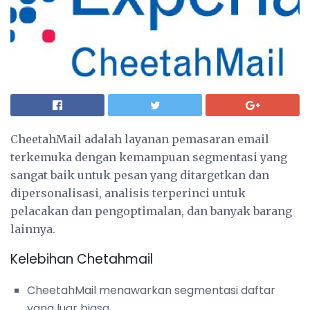
CheetahMail adalah layanan pemasaran email
terkemuka dengan kemampuan segmentasi yang
sangat baik untuk pesan yang ditargetkan dan
dipersonalisasi, analisis terperinci untuk
pelacakan dan pengoptimalan, dan banyak barang
lainnya.
Kelebihan Chetahmail
CheetahMail menawarkan segmentasi daftar
yang luar biasa