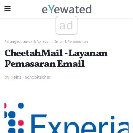
ad
Perangkat Lunak & Aplikasi
Email & Perpesanan
CheetahMail - Layanan
Pemasaran Email
by Heinz Tschabitscher