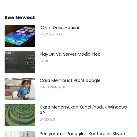
See Newest
IOS 7: Dasar-dasar
IPHONE & IPOD
PlayOn Vs. Server Media Plex
GAME
Cara Membuat Profil Google
PENCARIAN WEB
Cara Menemukan Kunci Produk Windows
XP
WINDOWS
Persyaratan Panggilan Konferensi Skype