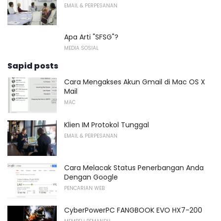
EMAIL & PERPESANAN
Apa Arti "SFSG"?
MEDIA SOSIAL
Sapid posts
Cara Mengakses Akun Gmail di Mac OS X
Mail
MAC
Klien IM Protokol Tunggal
EMAIL & PERPESANAN
Cara Melacak Status Penerbangan Anda
Dengan Google
PENCARIAN WEB
CyberPowerPC FANGBOOK EVO HX7-200